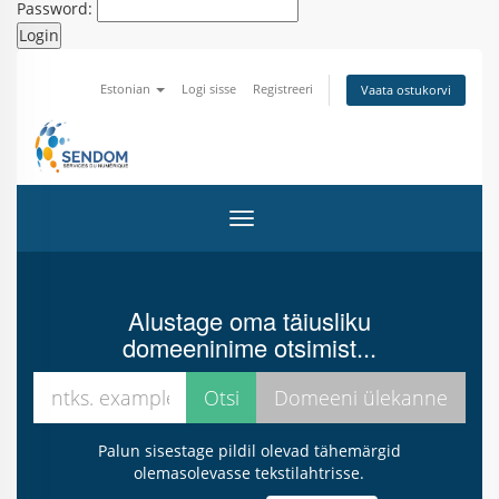
Password:
Estonian
Logi sisse
Registreeri
Vaata ostukorvi
Lülitage navigeerimine
Alustage oma täiusliku
domeeninime otsimist...
Palun sisestage pildil olevad tähemärgid
olemasolevasse tekstilahtrisse.