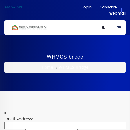
AMSA.SN
Login
S'inscrire
Webmail
WHMCS-bridge
Home
WHMCS-bridge
Email Address: