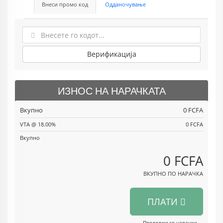
Внеси промо код
Одданочување
Верификација
ИЗНОС НА НАРАЧКАТА
Вкупно
0 FCFA
VTA @ 18.00%
0 FCFA
Вкупно
0 FCFA
ВКУПНО ПО НАРАЧКА
ПЛАТИ
Продолжи со нарачки