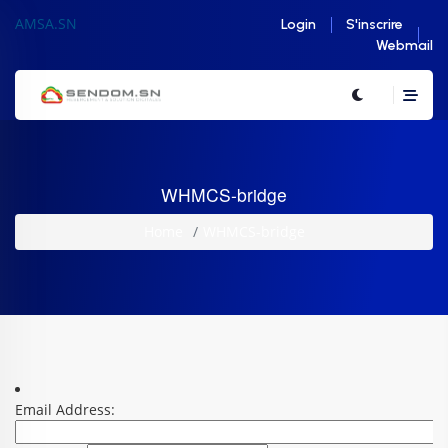
AMSA.SN
Login
S'inscrire
Webmail
WHMCS-bridge
Home
WHMCS-bridge
Email Address: