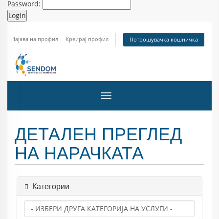
Password:
Најава на профил
Креирај профил
Потрошувачка кошничка
Вклучете ја навигацијата
ДЕТАЛЕН ПРЕГЛЕД
НА НАРАЧКАТА
Категории